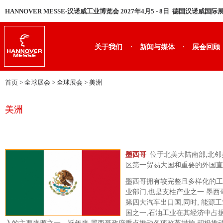
HANNOVER MESSE-汉诺威工业博览会 2027年4月5 - 8日 德国汉诺威国
·
·
关于我们
新闻与媒体
展会回顾
首页
> 全球展会 > 全球展会 >
美洲
美洲
位于北美大陆南部,北邻
墨西哥
区第一贸易大国和重要的外国直
墨西哥拥有较完整且多样化的工
业部门,也是支柱产业之一 墨
第四大汽车出口国,同时, 能源
国之一,石油工业在其经济中占